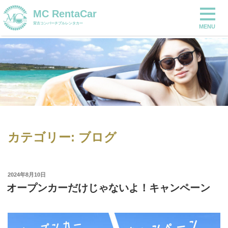
コ
MCRENTACAR
MC RentaCar
宮古コンバーチブルレンタカー
ン
宮古コンバーチブルレンタカー
MENU
テ
ン
ツ
へ
ス
キ
ッ
プ
カテゴリー:
ブログ
投
2024年8月10日
稿
オープンカーだけじゃないよ！キャンペーン
日: