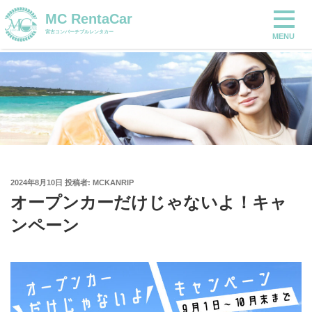
コ
MCRENTACAR
MC RentaCar
宮古コンバーチブルレンタカー
ン
宮古コンバーチブルレンタカー
MENU
テ
ン
ツ
へ
ス
キ
ッ
プ
投
2024年8月10日
投稿者:
MCKANRIP
稿
オープンカーだけじゃないよ！キャ
日:
ンペーン